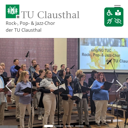
Z
u
m
H
Rock-, Pop- & Jazz-Chor
a
der TU Clausthal
u
p
t
i
n
h
a
l
t
s
Zurück
Weit
p
r
i
n
g
e